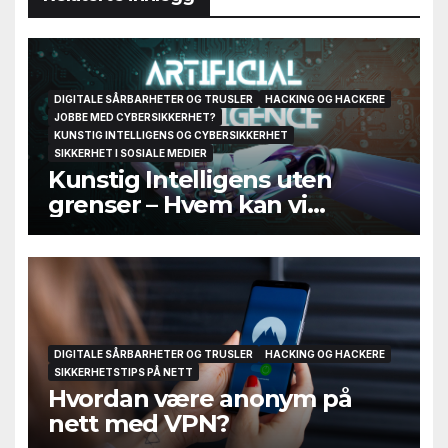
DIGITALE SÅRBARHETER OG TRUSLER
HACKING OG HACKERE
JOBBE MED CYBERSIKKERHET?
KUNSTIG INTELLIGENS OG CYBERSIKKERHET
SIKKERHET I SOSIALE MEDIER
Kunstig Intelligens uten
grenser – Hvem kan vi
egentlig stole på til slutt?
DIGITALE SÅRBARHETER OG TRUSLER
HACKING OG HACKERE
SIKKERHETSTIPS PÅ NETT
Hvordan være anonym på
nett med VPN?