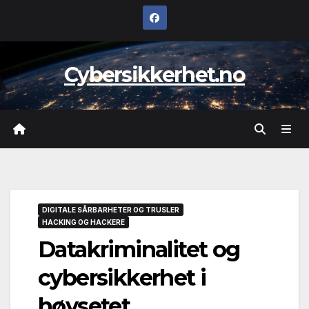
Skip
to
content
Cybersikkerhet.no
DIGITALE SÅRBARHETER OG TRUSLER
HACKING OG HACKERE
Datakriminalitet og
cybersikkerhet i
høysetet