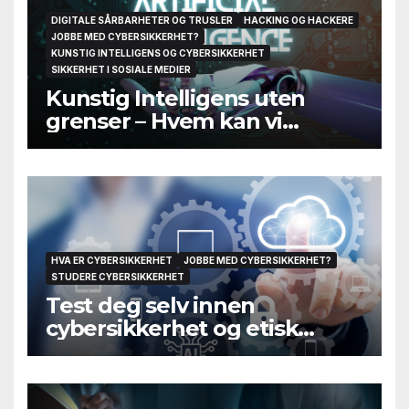
DIGITALE SÅRBARHETER OG TRUSLER
HACKING OG HACKERE
JOBBE MED CYBERSIKKERHET?
KUNSTIG INTELLIGENS OG CYBERSIKKERHET
SIKKERHET I SOSIALE MEDIER
Kunstig Intelligens uten
grenser – Hvem kan vi
egentlig stole på til slutt?
HVA ER CYBERSIKKERHET
JOBBE MED CYBERSIKKERHET?
STUDERE CYBERSIKKERHET
Test deg selv innen
cybersikkerhet og etisk
hacking