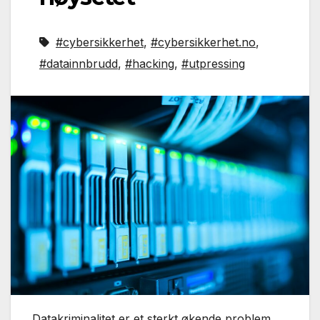
#cybersikkerhet
,
#cybersikkerhet.no
,
#datainnbrudd
,
#hacking
,
#utpressing
Datakriminalitet er et sterkt økende problem.