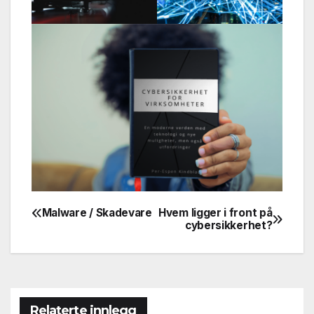
Malware / Skadevare
Hvem ligger i front på
Innleggsnavigasjon
cybersikkerhet?
Relaterte innlegg