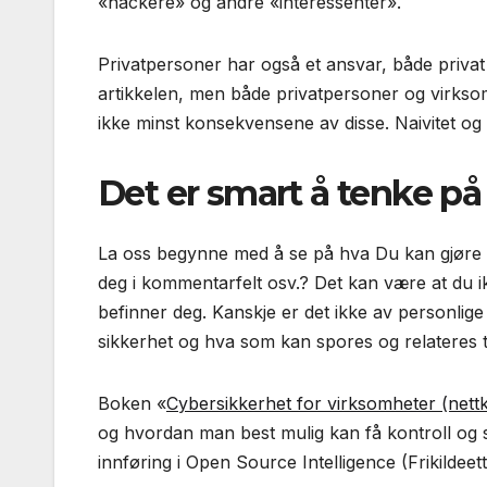
«hackere» og andre «interessenter».
Privatpersoner har også et ansvar, både privat
artikkelen, men både privatpersoner og virksomh
ikke minst konsekvensene av disse. Naivitet og
Det er smart å tenke p
La oss begynne med å se på hva Du kan gjøre når
deg i kommentarfelt osv.? Det kan være at du ik
befinner deg. Kanskje er det ikke av personlig
sikkerhet og hva som kan spores og relateres ti
Boken «
Cybersikkerhet for virksomheter (nett
og hvordan man best mulig kan få kontroll og
innføring i Open Source Intelligence (Frikildeet