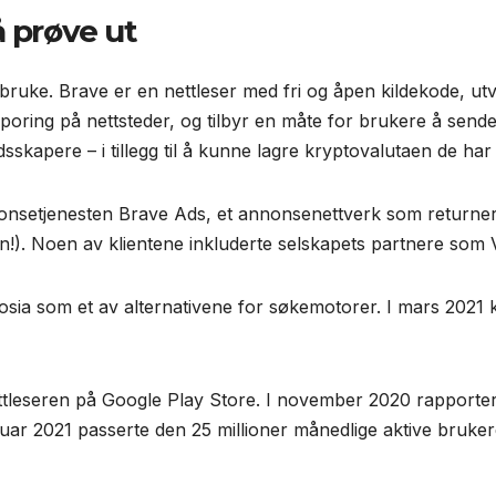
å prøve ut
 bruke. Brave er en nettleser med fri og åpen kildekode, ut
oring på nettsteder, og tilbyr en måte for brukere å sende
sskapere – i tillegg til å kunne lagre kryptovalutaen de har t
nsetjenesten Brave Ads, et annonsenettverk som returnere
ingen!). Noen av klientene inkluderte selskapets partnere s
sia som et av alternativene for søkemotorer. I mars 2021 k
ttleseren på Google Play Store. I november 2020 rapporter
ruar 2021 passerte den 25 millioner månedlige aktive bruker