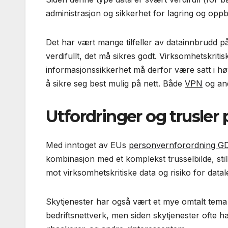
administrasjon og sikkerhet for lagring og oppbe
Det har vært mange tilfeller av datainnbrudd p
verdifullt, det må sikres godt. Virksomhetskrit
informasjonssikkerhet må derfor være satt i hø
å sikre seg best mulig på nett. Både
VPN
og and
Utfordringer og trusle
Med inntoget av EUs
personvernforordning G
kombinasjon med et komplekst trusselbilde, still
mot virksomhetskritiske data og risiko for datal
Skytjenester har også vært et mye omtalt tema 
bedriftsnettverk, men siden skytjenester ofte ha