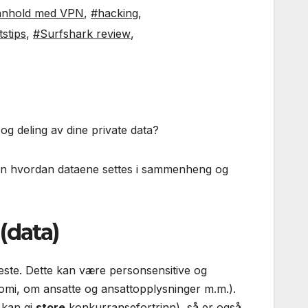
innhold med VPN
,
#hacking
,
stips
,
#Surfshark review
,
og deling av dine private data?
 men hvordan dataene settes i sammenheng og
(data)
este. Dette kan være personsensitive og
nomi, om ansatte og ansattopplysninger m.m.).
 kan gi
store
konkurransefortrinn), så er også