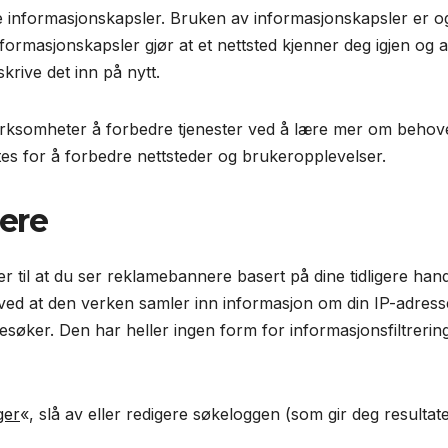
e informasjonskapsler. Bruken av informasjonskapsler er ogs
Informasjonskapsler gjør at et nettsted kjenner deg igjen o
 skrive det inn på nytt.
virksomheter å forbedre tjenester ved å lære mer om behove
es for å forbedre nettsteder og brukeropplevelser.
ere
ører til at du ser reklamebannere basert på dine tidligere h
ved at den verken samler inn informasjon om din IP-adresse
u besøker. Den har heller ingen form for informasjonsfiltrer
ger
«, slå av eller redigere søkeloggen (som gir deg resultate