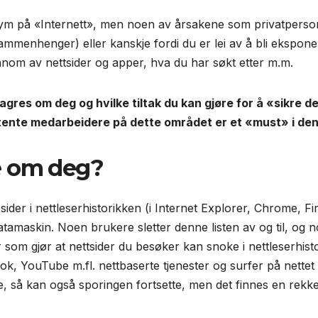
m på «Internett», men noen av årsakene som privatperson 
sammenhenger) eller kanskje fordi du er lei av å bli eksponer
nnom av nettsider og apper, hva du har søkt etter m.m.
lagres om deg og hvilke tiltak du kan gjøre for å «sikre 
tente medarbeidere på dette området er et «must» i den d
e om deg?
sider i nettleserhistorikken (i Internet Explorer, Chrome, Fir
tamaskin. Noen brukere sletter denne listen av og til, og n
r som gjør at nettsider du besøker kan snoke i nettleserhist
k, YouTube m.fl. nettbaserte tjenester og surfer på nettet 
e, så kan også sporingen fortsette, men det finnes en rekke 