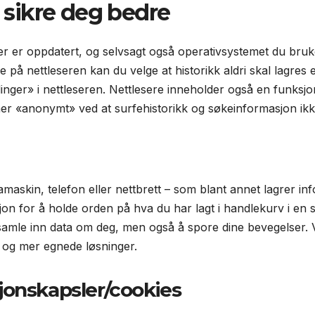
å sikre deg bedre
er er oppdatert, og selvsagt også operativsystemet du bruker,
e på nettleseren kan du velge at historikk aldri skal lagres e
linger» i nettleseren. Nettlesere inneholder også en funksjo
er «anonymt» ved at surfehistorikk og søkeinformasjon ikk
tamaskin, telefon eller nettbrett – som blant annet lagrer 
sjon for å holde orden på hva du har lagt i handlekurv i en
 samle inn data om deg, men også å spore dine bevegelser. 
 og mer egnede løsninger.
jonskapsler/cookies