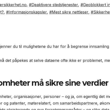
ersikkerhet.no
,
#Deaktivere stedstjenester
,
#Geoblokkert 
t?
,
#Informasjonskapsler
,
#Mest sikre nettleser
,
#Sikkerhet
jenner du til mulighetene du har for å begrense innsamling 
så må det påpekes at selve dataene ofte ikke er problemet,
omheter må sikre sine verdier 
heter, organisasjoner, personer – og ja, om egentlig det m
ideér og patenter, møterelatert, om samarbeidspartnere, øko
både eksisterende og nye forretningsområder – og slike data