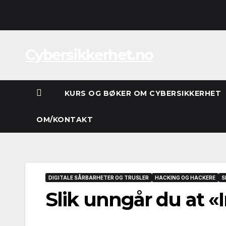
Skip
to
content
Cybersikkerhet.no
KURS OG BØKER OM CYBERSIKKERHET
OM/KONTAKT
DIGITALE SÅRBARHETER OG TRUSLER
HACKING OG HACKERE
S
Slik unngår du at «