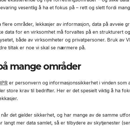
varing vesentlig å ha et fokus på – rett og slett fordi mange
å flere områder, lekkasjer av informasjon, data på avveie g
iske data for en virksomhet må forvaltes på en strukturert o
ysetet, både av virksomheter og privatpersoner. Bruk av VPN
re tiltak er noe vi skal se nærmere på.
r på mange områder
DPR
er personvern og informasjonssikkerhet i vinden som a
er store krav til bedrifter. Her er det spesielt viktig å ha
ekkasjer.
når det gjelder sikkerhet, og har mange av de samme utfor
r langt mer data samlet, så er tilbydere av skytjenester (se