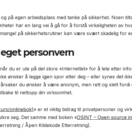
 og på egen arbeidsplass med tanke på sikkerhet. Noen tilta
eter har en lang vei å gå for å forstå virkeligheten av hva 
 mangel på sikkerhetsrutiner kan være svært skadelig for e
å eget personvern
 du er ute på det store «Internettet» for å lete etter infor
ke ønsker å legge igjen spor etter deg – eller synes det ik
e årsaker du ønsker å være anonym, men rett og slett fordi 
lbake til nettopp din virksomhet.
kurs/onlinebok)
» er et viktig bidrag til privatpersoner og
 sikre seg. Det samme med boken «
OSINT – Open source int
terretning / Åpen Kildekode Etterretning).