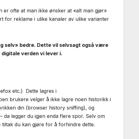
er ofte at man ikke ønsker at «alt man gjør»
t for reklame i ulike kanaler av ulike varianter
deg selv» bedre. Dette vil selvsagt også være
igitale verden vi lever i.
efox etc.) Dette lagres i
oen brukere velger å ikke lagre noen historikk i
orikken din (browser history sniffing), og
– da legger du igjen enda flere spor. Selv om
tiltak du kan gjøre for å forhindre dette.