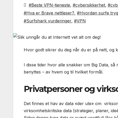
#Beste VPN-tjeneste
,
#cybersikkerhet
,
#cyb
#Hva er Brave nettleser?
,
#Hvordan surfe tryg
#Surfshark vurderinger
,
#VPN
Hvor godt sikrer du deg når du er på nett, og k
I disse tider hvor alle snakker om Big Data, 
benyttes – av hvem og til hvilket formål.
Privatpersoner og virks
Det finnes et hav av data «der ute» om virksom
virksomhetskritiske data (strategier, planer, 
Siden denne type data er svært verdifull (for 