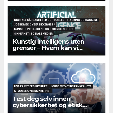
DIGITALE SÅRBARHETER OG TRUSLER
HACKING OG HACKERE
JOBBE MED CYBERSIKKERHET?
KUNSTIG INTELLIGENS OG CYBERSIKKERHET
SIKKERHET I SOSIALE MEDIER
Kunstig Intelligens uten
grenser – Hvem kan vi
egentlig stole på til slutt?
HVA ER CYBERSIKKERHET
JOBBE MED CYBERSIKKERHET?
STUDERE CYBERSIKKERHET
Test deg selv innen
cybersikkerhet og etisk
hacking