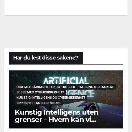
Har du lest disse sakene?
DIGITALE SÅRBARHETER OG TRUSLER
HACKING OG HACKERE
JOBBE MED CYBERSIKKERHET?
KUNSTIG INTELLIGENS OG CYBERSIKKERHET
SIKKERHET I SOSIALE MEDIER
Kunstig Intelligens uten
grenser – Hvem kan vi
egentlig stole på til slutt?