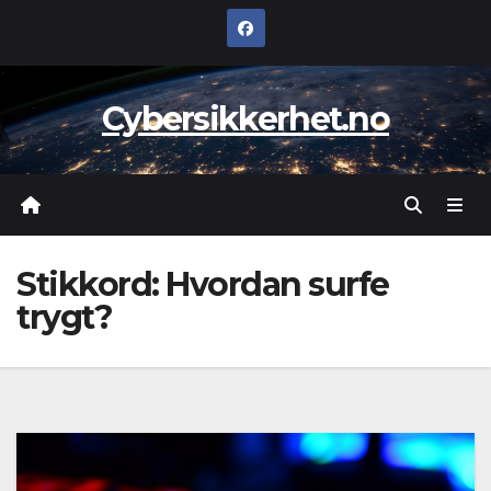
Skip
to
content
Cybersikkerhet.no
Stikkord:
Hvordan surfe
trygt?