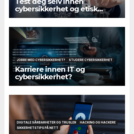
Test deg selv innen
cybersikkerhet og etisk
hacking
JOBBE MED CYBERSIKKERHET?
STUDERE CYBERSIKKERHET
Karriere innen IT og
cybersikkerhet?
DIGITALE SÅRBARHETER OG TRUSLER
HACKING OG HACKERE
SIKKERHETSTIPS PÅ NETT