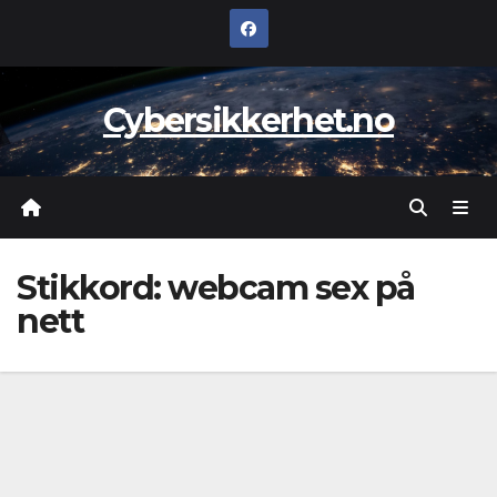
Skip
to
content
Cybersikkerhet.no
Stikkord:
webcam sex på
nett