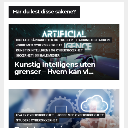
Har du lest disse sakene?
DIGITALE SÅRBARHETER OG TRUSLER
HACKING OG HACKERE
JOBBE MED CYBERSIKKERHET?
KUNSTIG INTELLIGENS OG CYBERSIKKERHET
SIKKERHET I SOSIALE MEDIER
Kunstig Intelligens uten
grenser – Hvem kan vi
egentlig stole på til slutt?
HVA ER CYBERSIKKERHET
JOBBE MED CYBERSIKKERHET?
STUDERE CYBERSIKKERHET