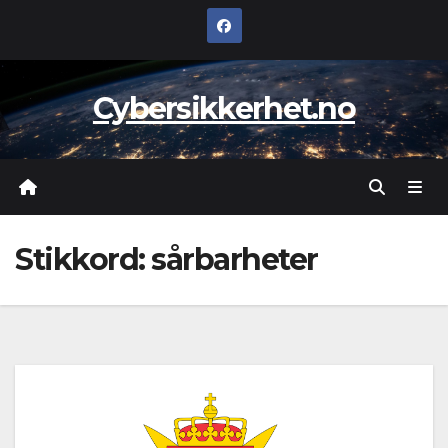
Skip
to
content
Cybersikkerhet.no
Stikkord:
sårbarheter