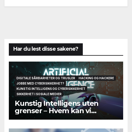
Har du lest disse sakene?
DIGITALE SÅRBARHETER OG TRUSLER
HACKING OG HACKERE
JOBBE MED CYBERSIKKERHET?
KUNSTIG INTELLIGENS OG CYBERSIKKERHET
SIKKERHET I SOSIALE MEDIER
Kunstig Intelligens uten
grenser – Hvem kan vi
egentlig stole på til slutt?