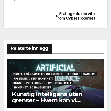
5 «ting» du må vite
Innleggsnavigasjon
om Cybersikkerhet
Relaterte innlegg
DIGITALE SÅRBARHETER OG TRUSLER
HACKING OG HACKERE
JOBBE MED CYBERSIKKERHET?
KUNSTIG INTELLIGENS OG CYBERSIKKERHET
SIKKERHET I SOSIALE MEDIER
Kunstig Intelligens uten
grenser – Hvem kan vi
egentlig stole på til slutt?