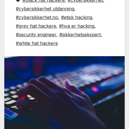
#black hat hackere
,
#cybersikkerhet
,
#cybersikkerhet utdanning
,
#cybersikkerhet.no
,
#etisk hacking
,
#grey hat hackere
,
#hva er hacking
,
#security engineer
,
#sikkerhetsekspert
,
#white hat hackere