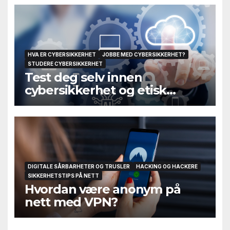
HVA ER CYBERSIKKERHET
JOBBE MED CYBERSIKKERHET?
STUDERE CYBERSIKKERHET
Test deg selv innen
cybersikkerhet og etisk
hacking
DIGITALE SÅRBARHETER OG TRUSLER
HACKING OG HACKERE
SIKKERHETSTIPS PÅ NETT
Hvordan være anonym på
nett med VPN?