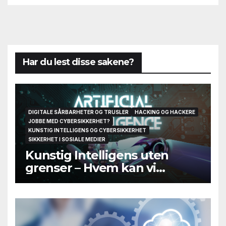
Har du lest disse sakene?
DIGITALE SÅRBARHETER OG TRUSLER
HACKING OG HACKERE
JOBBE MED CYBERSIKKERHET?
KUNSTIG INTELLIGENS OG CYBERSIKKERHET
SIKKERHET I SOSIALE MEDIER
Kunstig Intelligens uten
grenser – Hvem kan vi
egentlig stole på til slutt?